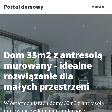
Portal domowy
MENU
Dom 35m2 z antresolą
murowany - idealne
rozwiązanie dla
małych przestrzeni
W ostatnich latach domy 35m2 z antresolą
murowaną zyskują na popularności,