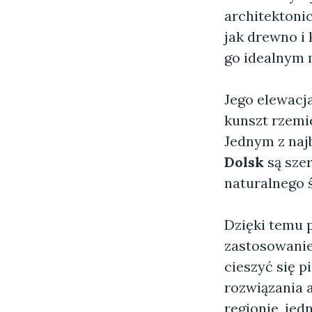
architektoni
jak drewno i
go idealnym 
Jego elewacja
kunszt rzemie
Jednym z naj
Dolsk
są szer
naturalnego ś
Dzięki temu 
zastosowani
cieszyć się 
rozwiązania 
regionie, jed