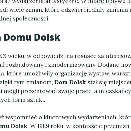
oraz wydarzenia artystyczne. W miarę upływu l
dł wiele zmian, które odzwierciedlały zmieniaj
lnej społeczności.
a
Domu Dolsk
 XX wieku, w odpowiedzi na rosnące zainteresow
tał rozbudowany i zmodernizowany. Dodano no
a, które umożliwiły organizację wystaw, warsz
zięki tym zmianom,
Dom Dolsk
stał się miejsce
ci mogli prezentować swoje prace, a mieszkańcy
ych form sztuki.
ż wspomnieć o kluczowych wydarzeniach, któr
mu Dolsk
. W 1989 roku, w kontekście przemia