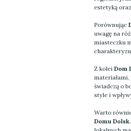
estetyką oraz
Porównując
uwagę na różn
miasteczku m
charakteryzuj
Z kolei
Dom 
materiałami,
świadczą o bo
style i wpływ
Warto równi
Domu Dolsk
lokalnych ma