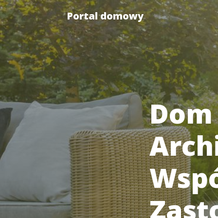
Portal domowy
Dom D
Arch
Wspó
Zast