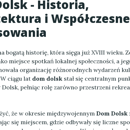
olsk
- Historia,
tektura i Współczesne
sowania
a bogatą historię, która sięga już XVIII wieku. Z
ko miejsce spotkań lokalnej społeczności, a je
mowała organizację różnorodnych wydarzeń kul
 W ciągu lat
dom dolsk
stał się centralnym pun
olsk, pełniąc rolę zarówno przestrzeni rekreacy
żyć, że w okresie międzywojennym
Dom Dolsk
ając się miejscem, gdzie odbywały się liczne sp