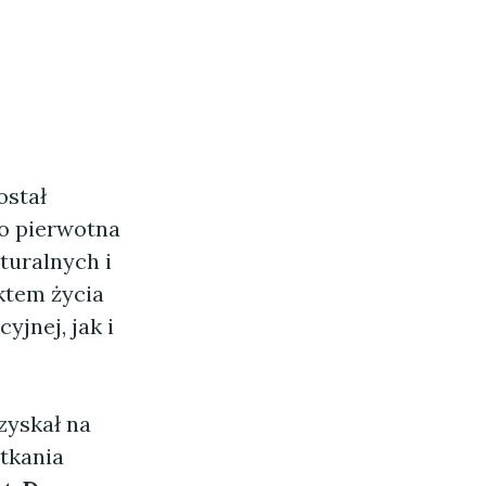
ostał
go pierwotna
turalnych i
ktem życia
jnej, jak i
zyskał na
otkania