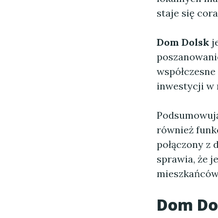
staje się cor
Dom Dolsk
j
poszanowaniem
współczesne 
inwestycji w 
Podsumowują
również funk
połączony z d
sprawia, że 
mieszkańców,
Dom Do