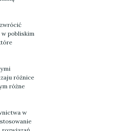
 zwrócić
, w pobliskim
które
nymi
dzaju różnice
rym różne
wnictwa w
astosowanie
 rozwiązań