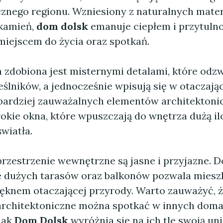
cznego regionu. Wzniesiony z naturalnych mater
 kamień,
dom dolsk
emanuje ciepłem i przytulno
miejscem do życia oraz spotkań.
 zdobiona jest misternymi detalami, które odzw
ślników, a jednocześnie wpisują się w otaczając
bardziej zauważalnych elementów architekton
okie okna, które wpuszczają do wnętrza dużą il
wiatła.
przestrzenie wewnętrzne są jasne i przyjazne. 
e dużych tarasów oraz balkonów pozwala mies
pięknem otaczającej przyrody. Warto zauważyć, 
architektoniczne można spotkać w innych dom
nak
Dom Dolsk
wyróżnia się na ich tle swoją un