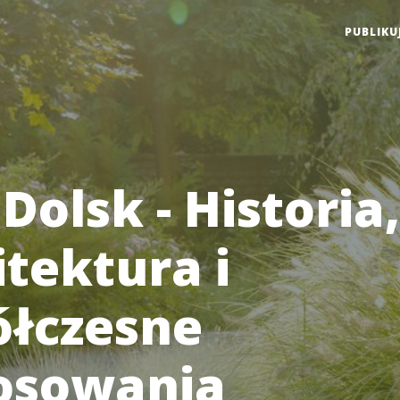
PUBLIKU
olsk - Historia,
itektura i
łczesne
osowania