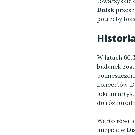
towarzyskie 
Dolsk
przesze
potrzeby loka
Histori
W latach 60.
budynek zos
pomieszczeni
koncertów. D
lokalni artyś
do różnorodn
Warto równie
miejsce w
Do