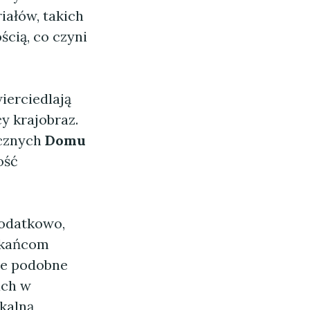
iałów, takich
ścią, co czyni
ierciedlają
y krajobraz.
icznych
Domu
ość
Dodatkowo,
zkańcom
że podobne
ach w
ikalną