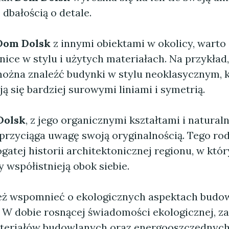
 dbałością o detale.
Dom Dolsk
z innymi obiektami w okolicy, warto
ice w stylu i użytych materiałach. Na przykład
ożna znaleźć budynki w stylu neoklasycznym, 
ą się bardziej surowymi liniami i symetrią.
Dolsk
, z jego organicznymi kształtami i natural
 przyciąga uwagę swoją oryginalnością. Tego ro
gatej historii architektonicznej regionu, w któ
y współistnieją obok siebie.
eż wspomnieć o ekologicznych aspektach budo
. W dobie rosnącej świadomości ekologicznej, z
teriałów budowlanych oraz energooszczędnych