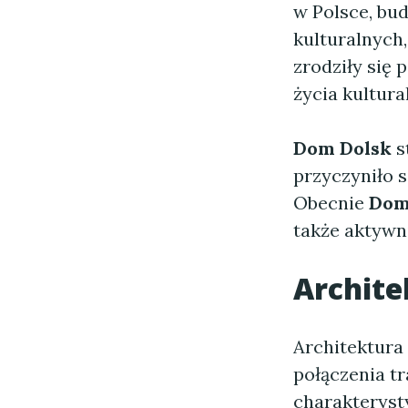
w Polsce, bud
kulturalnych,
zrodziły się 
życia kultura
Dom Dolsk
s
przyczyniło 
Obecnie
Dom
także aktywn
Archite
Architektura
połączenia t
charakteryst