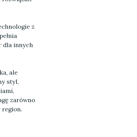
echnologie z
pełnia
 dla innych
ka, ale
y styl,
iami,
wagę zarówno
 region.