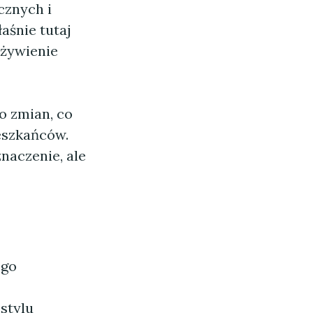
cznych i
aśnie tutaj
ożywienie
o zmian, co
eszkańców.
naczenie, ale
ego
stylu