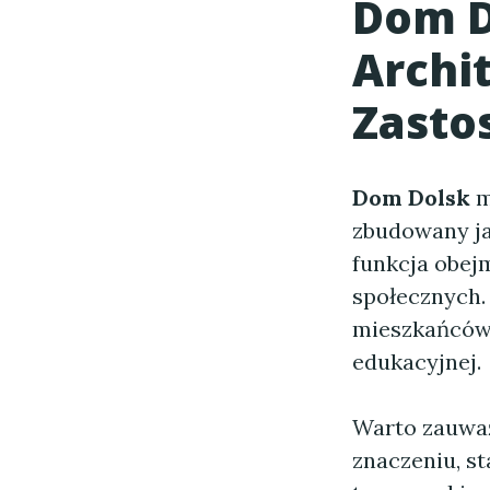
Dom D
Archi
Zasto
Dom Dolsk
m
zbudowany ja
funkcja obej
społecznych.
mieszkańców D
edukacyjnej.
Warto zauwa
znaczeniu, st