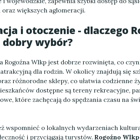
e i wojewódzkie, zapewnia szybki dostęp do sąs
 oraz większych aglomeracji.
acja i otoczenie - dlaczego
R
 dobry wybór?
a Rogoźna Wlkp jest dobrze rozwinięta, co czyni
trakcyjną dla rodzin. W okolicy znajdują się sz
raz różnorodne sklepy, co ułatwia codzienne ży
eszkańców dostępne są tereny rekreacyjne, par
rowe, które zachęcają do spędzania czasu na ś
ż wspomnieć o lokalnych wydarzeniach kultura
łeczność i przyciągają turystów.
Rogoźno Wlkp