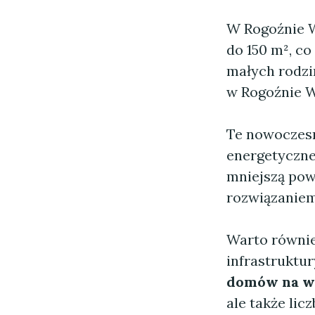
W Rogoźnie W
do 150 m², c
małych rodzin
w Rogoźnie W
Te nowoczesn
energetyczne
mniejszą powi
rozwiązaniem 
Warto równie
infrastruktur
domów na w
ale także li