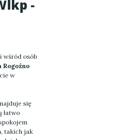
Wlkp
-
i wśród osób
 Rogoźno
cie w
najduje się
ą łatwo
 spokojem
 takich jak