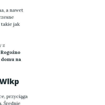
ma, a nawet
czesne
takie jak
y z
,
Rogoźno
h
domu na
 Wlkp
e, przyciąga
. Średnie