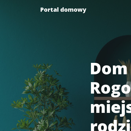
Portal domowy
Dom 
Rogo
miej
rodz