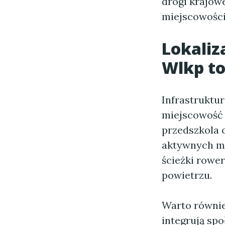
drogi krajow
miejscowości
Lokaliz
Wlkp
to
Infrastruktur
miejscowość a
przedszkola o
aktywnych mi
ścieżki rowe
powietrzu.
Warto równie
integrują spo