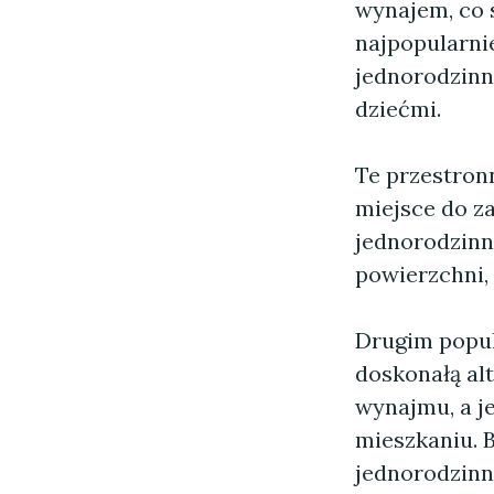
wynajem, co 
najpopularni
jednorodzinn
dziećmi.
Te przestron
miejsce do z
jednorodzinn
powierzchni,
Drugim popul
doskonałą al
wynajmu, a je
mieszkaniu. 
jednorodzinn