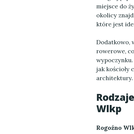
miejsce do ży
okolicy znajd
które jest i
Dodatkowo, w 
rowerowe, co
wypoczynku. 
jak kościoły 
architektury.
Rodzaj
Wlkp
Rogoźno Wl