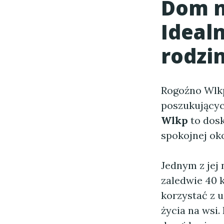
Dom n
Idealn
rodzi
Rogoźno Wlkp
poszukującyc
Wlkp
to dosk
spokojnej ok
Jednym z jej 
zaledwie 40 
korzystać z 
życia na wsi