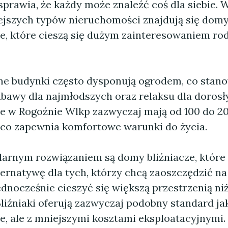
sprawia, że każdy może znaleźć coś dla siebie. 
ejszych typów nieruchomości znajdują się dom
e, które cieszą się dużym zainteresowaniem rod
ne budynki często dysponują ogrodem, co stan
abawy dla najmłodszych oraz relaksu dla doros
e w Rogoźnie Wlkp zazwyczaj mają od 100 do 2
 co zapewnia komfortowe warunki do życia.
arnym rozwiązaniem są domy bliźniacze, które
ternatywę dla tych, którzy chcą zaoszczędzić n
dnocześnie cieszyć się większą przestrzenią ni
Bliźniaki oferują zazwyczaj podobny standard j
e, ale z mniejszymi kosztami eksploatacyjnymi.