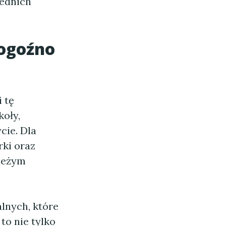
iednich
ogoźno
 tę
koły,
cie. Dla
ki oraz
wieżym
lnych, które
to nie tylko