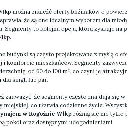
lkp można znaleźć oferty bliźniaków o powierz
o sprawia, że są one idealnym wyborem dla młod
. Segmenty to kolejna opcja, która zyskuje na 
lkp.
e budynki są często projektowane z myślą o ef
j i komforcie mieszkańców. Segmenty zazwycza
erzchnię, od 60 do 100 m², co czyni je atrakcy
dla singli lub par.
ż zauważyć, że segmenty często znajdują się w 
y miejskiej, co ułatwia codzienne życie. Wszystk
ynajem w Rogoźnie Wlkp
różnią się nie tylko
czbą pokoi oraz dostępnymi udogodnieniami.