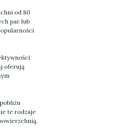
chni od 80
ych par lub
popularności
ektywności
j oferują
jnym
pobliżu
ie te rodzaje
 powierzchnią,