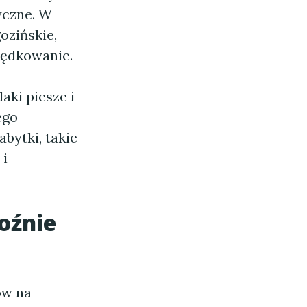
yczne. W
ozińskie,
wędkowanie.
aki piesze i
ego
bytki, takie
 i
oźnie
ów na