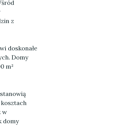
Wśród
y
zin z
owi doskonałe
łych. Domy
00 m²
 stanowią
a kosztach
ż w
ak domy