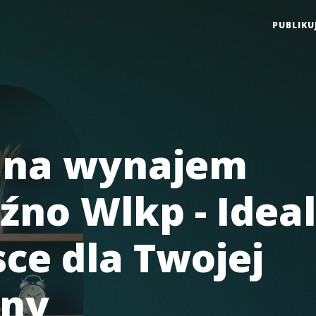
PUBLIKU
na wynajem
źno Wlkp - Idea
sce dla Twojej
iny