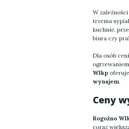
W zależności
trzema sypia
kuchnie, prz
biura czy pral
Dla osób cen
ogrzewaniem
Wlkp
oferuje
wynajem
.
Ceny w
Rogoźno Wl
coraz większ