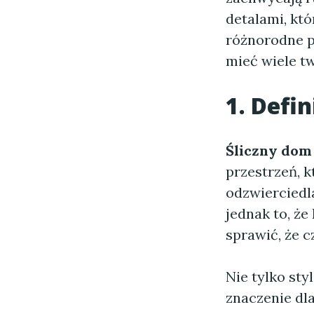
detalami, któ
różnorodne p
mieć wiele tw
1. Defin
Śliczny dom
przestrzeń, k
odzwierciedl
jednak to, że
sprawić, że c
Nie tylko sty
znaczenie dl