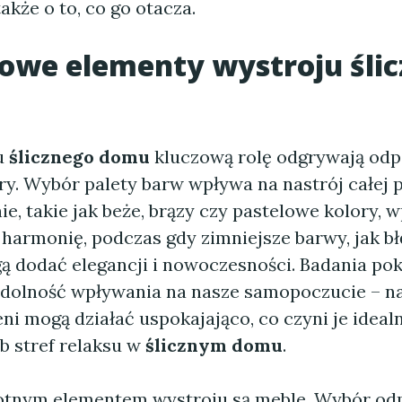
także o to, co go otacza.
zowe elementy wystroju
śli
u
ślicznego domu
kluczową rolę odgrywają od
y. Wybór palety barw wpływa na nastrój całej p
ie, takie jak beże, brązy czy pastelowe kolory,
 harmonię, podczas gdy zimniejsze barwy, jak bł
ą dodać elegancji i nowoczesności. Badania pok
zdolność wpływania na nasze samopoczucie – na
leni mogą działać uspokajająco, co czyni je ide
ub stref relaksu w
ślicznym domu
.
totnym elementem wystroju są meble. Wybór o