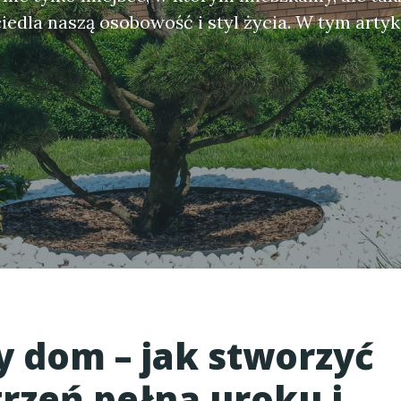
iedla naszą osobowość i styl życia. W tym arty
ny dom
– jak stworzyć
trzeń pełną uroku i