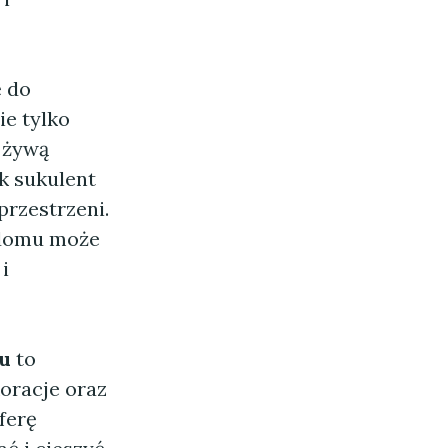
ę do
nie tylko
 żywą
k sukulent
rzestrzeni.
w domu może
i
u
to
oracje oraz
ferę