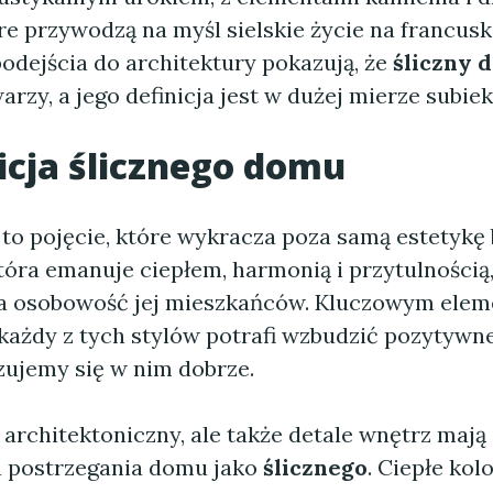
re przywodzą na myśl sielskie życie na francuski
odejścia do architektury pokazują, że
śliczny 
arzy, a jego definicja jest w dużej mierze subie
icja
ślicznego domu
to pojęcie, które wykracza poza samą estetykę
tóra emanuje ciepłem, harmonią i przytulnością,
a osobowość jej mieszkańców. Kluczowym elem
 każdy z tych stylów potrafi wzbudzić pozytywn
zujemy się w nim dobrze.
l architektoniczny, ale także detale wnętrz maj
a postrzegania domu jako
ślicznego
. Ciepłe kol