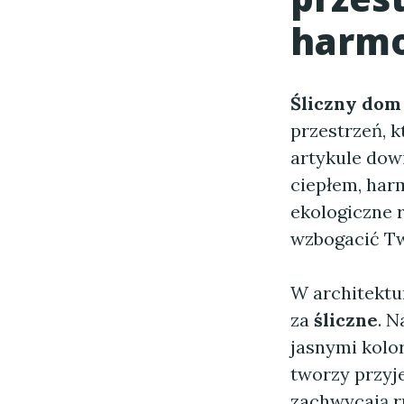
harmo
Śliczny dom
przestrzeń, k
artykule dowi
ciepłem, har
ekologiczne r
wzbogacić Tw
W architektu
za
śliczne
. 
jasnymi kolor
tworzy przyj
zachwycają r