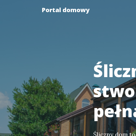
Portal domowy
Ślicz
stwo
pełn
Śliczny dom to