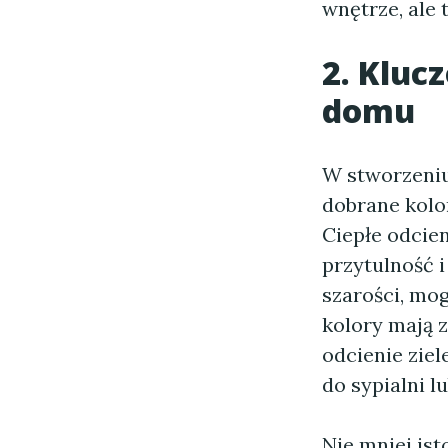
wnętrze, ale 
2. Kluc
domu
W stworzeni
dobrane kolor
Ciepłe odcien
przytulność i
szarości, mog
kolory mają 
odcienie zie
do sypialni l
Nie mniej is