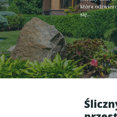
która odzwierc
się...
Ślicz
przes