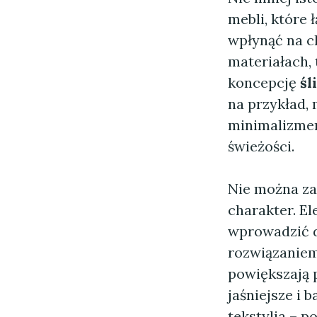
mebli, które 
wpłynąć na ch
materiałach, 
koncepcję
śl
na przykład,
minimalizmem
świeżości.
Nie można za
charakter. El
wprowadzić
rozwiązaniem 
powiększają p
jaśniejsze i
tekstylia – p