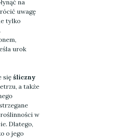
łynąć na
wrócić uwagę
ie tylko
.
lonem,
eśla urok
e się
śliczny
etrzu, a także
lnego
ostrzegane
 roślinności w
e. Dlatego,
ko o jego