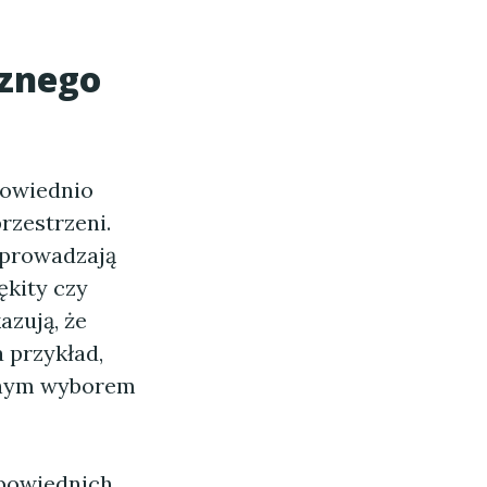
cznego
powiednio
rzestrzeni.
 wprowadzają
ękity czy
azują, że
 przykład,
alnym wyborem
dpowiednich