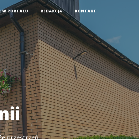
J W PORTALU
REDAKCJA
KONTAKT
nii
że przestrzeń,