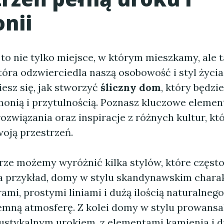
nii
to nie tylko miejsce, w którym mieszkamy, ale 
tóra odzwierciedla naszą osobowość i styl życi
esz się, jak stworzyć
śliczny dom
, który będz
monią i przytulnością. Poznasz kluczowe elemen
ozwiązania oraz inspiracje z różnych kultur, k
oją przestrzeń.
rze możemy wyróżnić kilka stylów, które częst
Na przykład, domy w stylu skandynawskim charak
ami, prostymi liniami i dużą ilością naturalnego
emną atmosferę. Z kolei domy w stylu prowansa
ustykalnym urokiem, z elementami kamienia i 