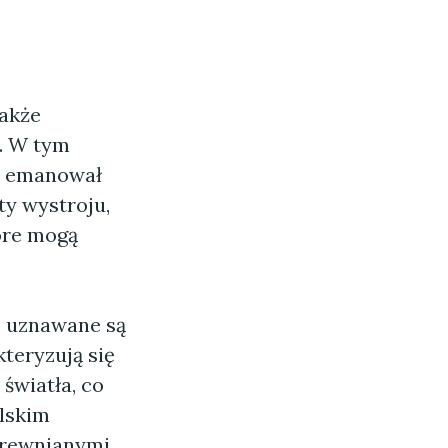
także
a. W tym
ie emanował
ty wystroju,
tóre mogą
o uznawane są
teryzują się
 światła, co
lskim
drewnianymi