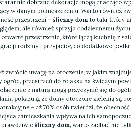
 starannie dobrane dekoracje mogą znacząco wp
jący w danym pomieszczeniu. Warto również z
lność przestrzeni –
śliczny dom
to taki, który n
lądem, ale również sprzyja codziennemu życiu
otwarte przestrzenie, które łączą kuchnię z sa
egracji rodziny i przyjaciół, co dodatkowo podkr
ż zwrócić uwagę na otoczenie, w jakim znajduj
y ogród, przestrzeń do relaksu na świeżym powi
ołączenie z naturą mogą przyczynić się do ogó
dania pokazują, że domy otoczone zielenią są p
 atrakcyjne – aż 70% osób twierdzi, że obecność
miejsca zamieszkania wpływa na ich samopoczuci
ć prawdziwie
śliczny dom
, warto zadbać nie tyl