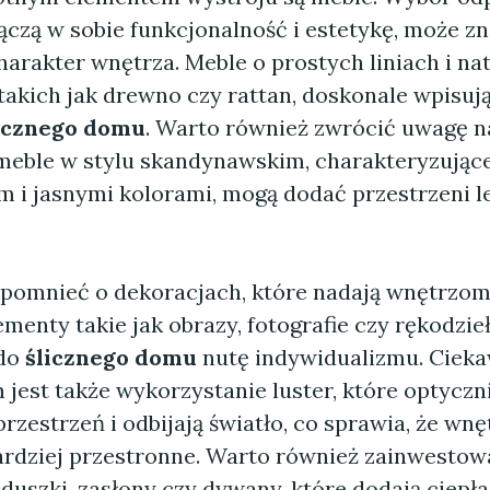
łączą w sobie funkcjonalność i estetykę, może z
arakter wnętrza. Meble o prostych liniach i na
takich jak drewno czy rattan, doskonale wpisują
icznego domu
. Warto również zwrócić uwagę na
 meble w stylu skandynawskim, charakteryzujące
 i jasnymi kolorami, mogą dodać przestrzeni le
pomnieć o dekoracjach, które nadają wnętrzom
ementy takie jak obrazy, fotografie czy rękodzi
 do
ślicznego domu
nutę indywidualizmu. Ciek
jest także wykorzystanie luster, które optyczn
rzestrzeń i odbijają światło, co sprawia, że wnęt
 bardziej przestronne. Warto również zainwesto
oduszki, zasłony czy dywany, które dodają ciepła