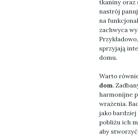
tkaniny oraz
nastrój panu
na funkcjona
zachwyca wyg
Przykładowo, 
sprzyjają int
domu.
Warto równie
dom
. Zadban
harmonijne p
wrażenia. Ba
jako bardziej
pobliżu ich 
aby stworzy