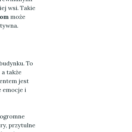
ej wsi. Takie
dom
może
ktywna.
 budynku. To
 a także
entem jest
e emocje i
ą ogromne
ory, przytulne