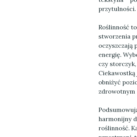
przytulności.
Roślinność to
stworzenia p
oczyszczają 
energię. Wyb
czy storczyk
Ciekawostką 
obniżyć pozio
zdrowotnym 
Podsumowują
harmonijny d
roślinność. 