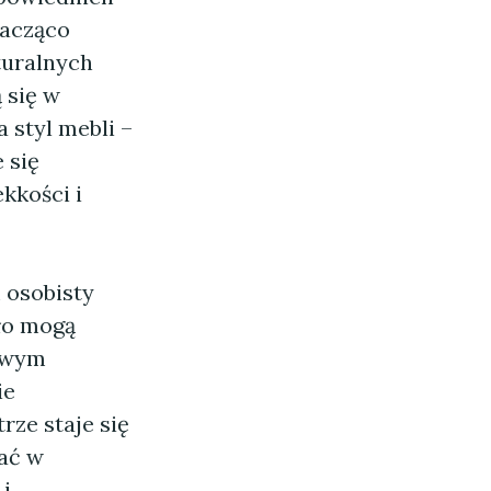
nacząco
turalnych
 się w
 styl mebli –
 się
kkości i
 osobisty
eło mogą
awym
ie
rze staje się
wać w
 i