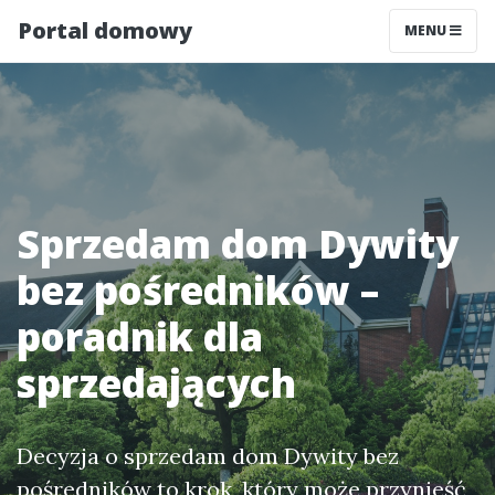
Portal domowy
MENU
Sprzedam dom Dywity
bez pośredników –
poradnik dla
sprzedających
Decyzja o sprzedam dom Dywity bez
pośredników to krok, który może przynieść